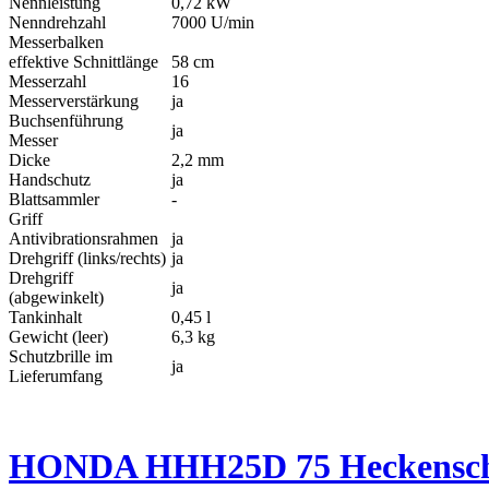
Nennleistung
0,72 kW
Nenndrehzahl
7000 U/min
Messerbalken
effektive Schnittlänge
58 cm
Messerzahl
16
Messerverstärkung
ja
Buchsenführung
ja
Messer
Dicke
2,2 mm
Handschutz
ja
Blattsammler
-​
Griff
Antivibrationsrahmen
ja
Drehgriff (links/rechts)
ja
Drehgriff
ja
(abgewinkelt)
Tankinhalt
0,45 l
Gewicht (leer)
6,3 kg
Schutzbrille im
ja
Lieferumfang
HONDA HHH25D 75 Heckensch