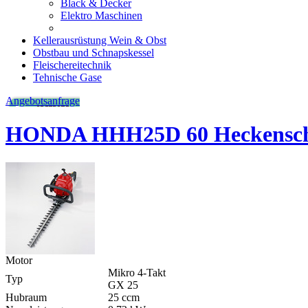
Black & Decker
Elektro Maschinen
Kellerausrüstung Wein & Obst
Obstbau und Schnapskessel
Fleischereitechnik
Tehnische Gase
Angebotsanfrage
HONDA HHH25D 60 Heckensch
Motor
Mikro 4-​Takt
Typ
GX 25
Hubraum
25 ccm