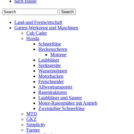
nach Hause
Land-und Forstwirtschaft
Garten-Werkzeug und Maschinen
Cub Cadet
Honda
Schneefräse
Heckenscheren
Motorne
Laubbläser
Spritzgeräte
Wasserpumpen
Motorhacken
Freischneider
Allwegtransporter
Rasentraktoren
Laubbläser und Sauger
Motor-Rasenmäher mit Antrieb
Zweistufige Schneefräse
MTD
GKZ
Simplicity
Farmer