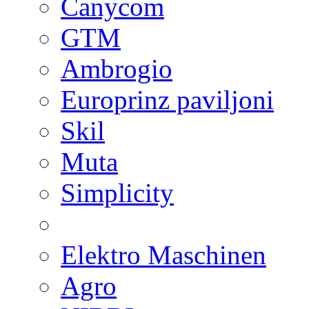
Canycom
GTM
Ambrogio
Europrinz paviljoni
Skil
Muta
Simplicity
Elektro Maschinen
Agro