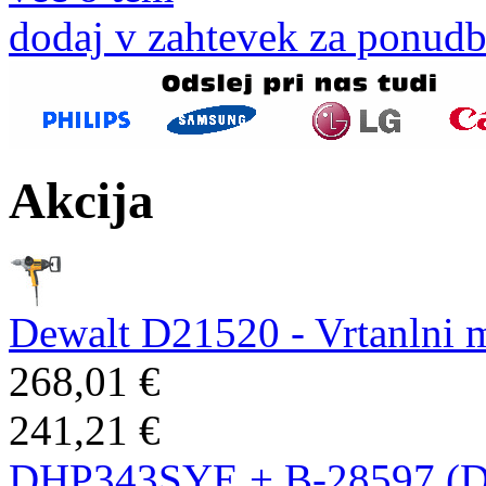
dodaj v zahtevek za ponud
Akcija
Dewalt D21520 - Vrtanlni 
268,01 €
241,21 €
DHP343SYE + B-28597 (