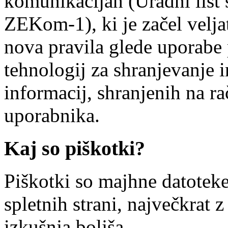
komunikacijah (Uradni list 
ZEKom-1), ki je začel veljat
nova pravila glede uporabe
tehnologij za shranjevanje i
informacij, shranjenih na r
uporabnika.
Kaj so piškotki?
Piškotki so majhne datotek
spletnih strani, največkrat
izkušnja boljša.