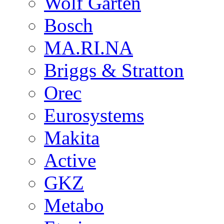
Wolf Garten
Bosch
MA.RI.NA
Briggs & Stratton
Orec
Eurosystems
Makita
Active
GKZ
Metabo