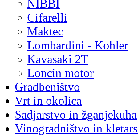
NIBBI
Cifarelli
Maktec
Lombardini - Kohler
Kavasaki 2T
Loncin motor
Gradbeništvo
Vrt in okolica
Sadjarstvo in žganjekuha
Vinogradništvo in kletar