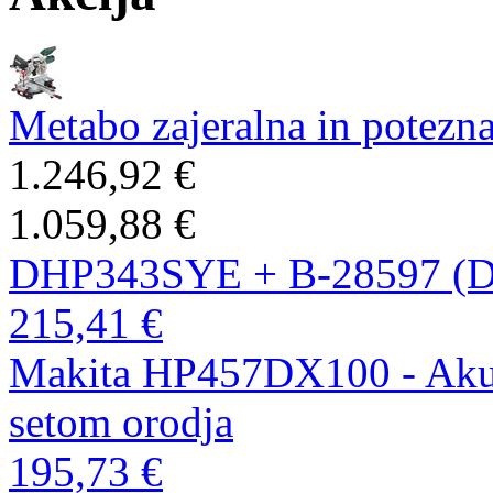
Metabo zajeralna in potezn
1.246,92 €
1.059,88 €
DHP343SYE + B-28597 (
215,41 €
Makita HP457DX100 - Akumu
setom orodja
195,73 €