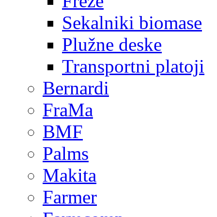
Freze
Sekalniki biomase
Plužne deske
Transportni platoji
Bernardi
FraMa
BMF
Palms
Makita
Farmer